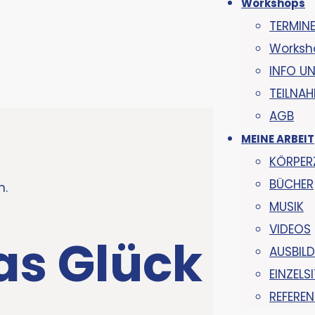
Workshops
TERMIN
Worksh
INFO UN
TEILNA
AGB
MEINE ARBEIT
KÖRPER
BÜCHER
n.
MUSIK
VIDEOS
as Glück
AUSBIL
EINZEL
REFERE