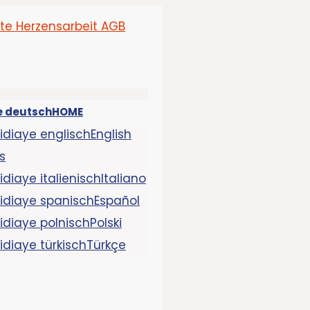
HOME
English
s
Italiano
Español
Polski
Türkçe