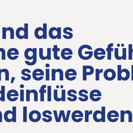
und das
he gute Gefü
n, seine Pro
deinflüsse
nd loswerde